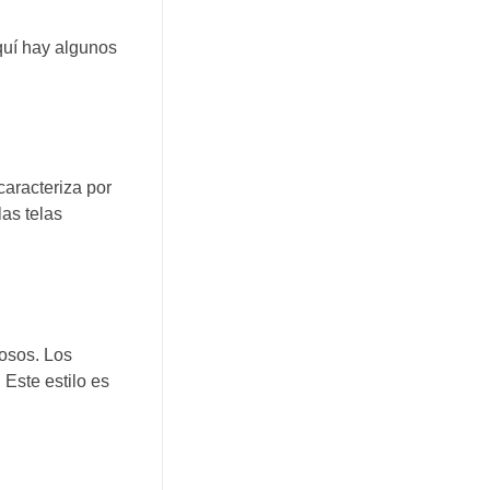
quí hay algunos
caracteriza por
las telas
josos. Los
 Este estilo es