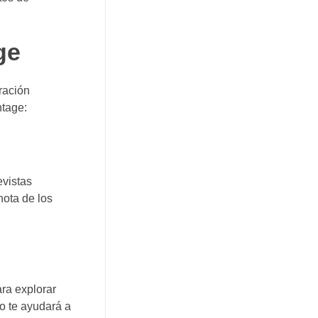
ge
ración
ntage:
evistas
nota de los
ra explorar
o te ayudará a