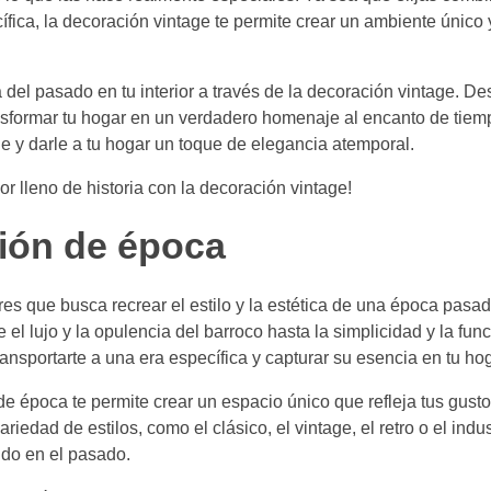
fica, la decoración vintage te permite crear un ambiente único
 del pasado en tu interior a través de la decoración vintage. D
ansformar tu hogar en un verdadero homenaje al encanto de tie
ge y darle a tu hogar un toque de elegancia atemporal.
r lleno de historia con la decoración vintage!
ción de época
es que busca recrear el estilo y la estética de una época pasa
de el lujo y la opulencia del barroco hasta la simplicidad y la fun
nsportarte a una era específica y capturar su esencia en tu hog
de época te permite crear un espacio único que refleja tus gusto
edad de estilos, como el clásico, el vintage, el retro o el indust
ndo en el pasado.