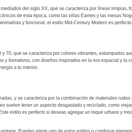
 mediados del siglo XX, que se caracteriza por líneas limpias, 
icónicos de esta época, como las sillas Eames y las mesas No
inimalista y funcional, el estilo Mid-Century Modern es perfecto 
 60 y 70, que se caracteriza por colores vibrantes, estampados a
s y llamativos, con diseños inspirados en la era espacial y la c
ergía a tu interior.
ndonadas, y se caracteriza por la combinación de materiales rudos
iales suelen tener un aspecto desgastado y reciclado, como viej
 Este estilo es perfecto si deseas agregar un toque urbano y mo
 vintage. Puedes elegir uno de estos estilos o combinar elemen