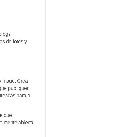
blogs
as de fotos y
vintage. Crea
 que publiquen
frescas para tu
de que
la mente abierta