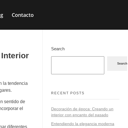
og
Contacto
Search
Interior
Search
n la tendencia
gares.
RECENT POSTS
un sentido de
ncorporar el
Decoración de época: Creando un
interior con encanto del pasado
Entendiendo la elegancia moderna
nar diferentes