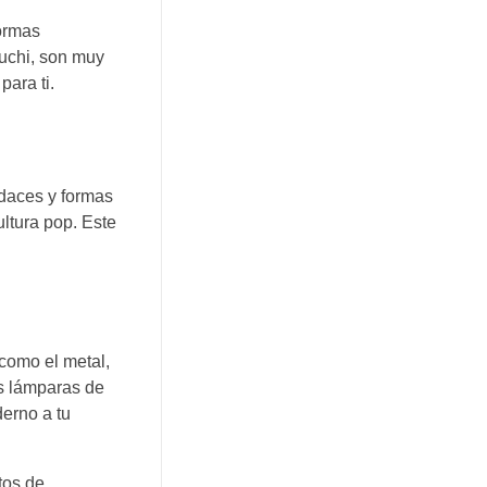
formas
guchi, son muy
para ti.
udaces y formas
ultura pop. Este
 como el metal,
as lámparas de
derno a tu
tos de